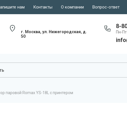
апишите нам
Контакты
О компании
Вопрос-ответ
8-8
г. Москва, ул. Нижегородская, д.
Пн-Пт 
50
inf
ор паровой Romax YS-18L с принтером